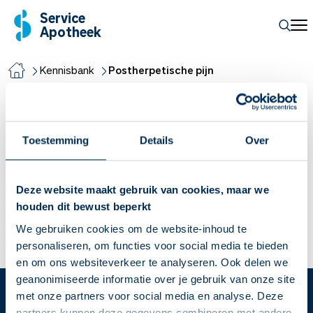
Service
Apotheek
Kennisbank
Postherpetische pijn
Postherpetische pijn
Toestemming
Details
Over
Zenuwpijn
Zenuwpijn, oftewel neuropatische pijn of neuropathie,
Deze website maakt gebruik van cookies, maar we
ontstaat door beschadiging van een zenuw. Paracetamol of
houden dit bewust beperkt
een NSAID helpen niet bij zenuwpijn. Welke medicijnen
We gebruiken cookies om de website-inhoud te
gebruiken we wel bij zenuwpijn?
personaliseren, om functies voor social media te bieden
Lees meer
en om ons websiteverkeer te analyseren. Ook delen we
geanonimiseerde informatie over je gebruik van onze site
met onze partners voor social media en analyse. Deze
partners kunnen deze gegevens combineren met andere