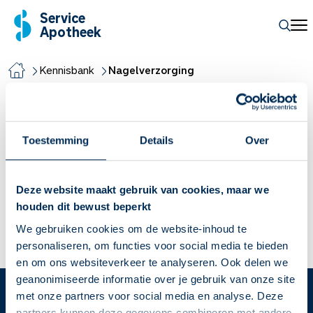
Service
Apotheek
Kennisbank
Nagelverzorging
Nagelverzorging
Toestemming
Details
Over
Handverzorging
Handverzorging wordt vaak vergeten, terwijl het juist zo
Deze website maakt gebruik van cookies, maar we
belangrijk is. Uw handen zijn het meest gevoelig voor
houden dit bewust beperkt
invloeden van buitenaf. Onze twee belangrijkste tips leest u
We gebruiken cookies om de website-inhoud te
hier.
personaliseren, om functies voor social media te bieden
Lees meer
en om ons websiteverkeer te analyseren. Ook delen we
geanonimiseerde informatie over je gebruik van onze site
met onze partners voor social media en analyse. Deze
partners kunnen deze gegevens combineren met andere