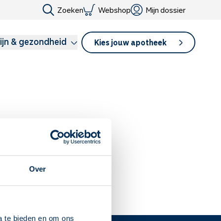
Zoeken
Webshop
Mijn dossier
ijn & gezondheid
Kies jouw apotheek
lwassene. De beschermende
Over
etsbaar. Bijna alle
a te bieden en om ons