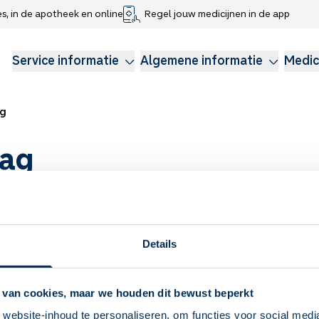
es, in de apotheek en online
Regel jouw medicijnen in de app
che gegevens delen
voor kinderen
Webshop
Klachtenregeling
Longzorg
Service Apotheek Magazine
Anticonceptie
Service informatie
Algemene informatie
Medic
ag
lag
lemaal volgroeid en daardoor gevoeliger dan de huid van een vo
Details
tegen het vierde levensjaar volgroeid. Daarom is de babyhuid nog kw
en dan ook wel eens last van luieruitslag.
 van cookies, maar we houden dit bewust beperkt
website-inhoud te personaliseren, om functies voor social medi