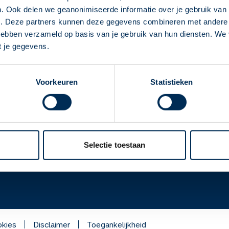
. Ook delen we geanonimiseerde informatie over je gebruik van 
Deze Service Apotheek staat nu ingesteld als
ver ons
Werken bij
e. Deze partners kunnen deze gegevens combineren met andere i
jouw apotheek
 hebben verzameld op basis van je gebruik van hun diensten. We
er Service Apotheek
Werken bij het hoofdka
Zo kan je makkelijk alle informatie vinden in het
t je gegevens.
ver Mosadex
Vacatures
"Mijn apotheek" menu. Heb je een andere
anchise informatie
apotheek nodig? Tik dan op "Kies een andere
Werken bij het hoofdkanto
Voorkeuren
Statistieken
apotheek".
uurzaamheid en MVO
elgestelde vragen
Oke
Vacatures
ebshop
Selectie toestaan
rvice Apotheek
sadex
e informatie
kies
Disclaimer
Toegankelijkheid