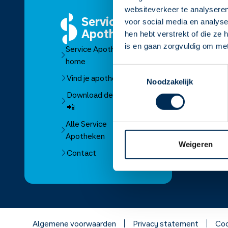
websiteverkeer te analyseren
Service
O
voor social media en analys
Apotheek
hen hebt verstrekt of die ze
Ov
is en gaan zorgvuldig om me
Service Apotheek
O
home
Fr
Toestemmingsselectie
Vind je apotheek
Noodzakelijk
D
Download de app
Ve
📲
W
Alle Service
Apotheken
Weigeren
Over Se
Contact
Over Mo
Franchis
Algemene voorwaarden
Privacy statement
Coo