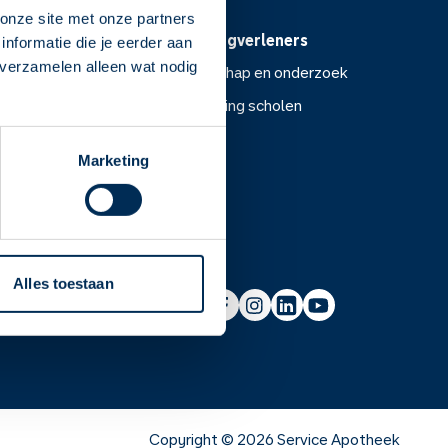
onze site met onze partners
Voor zorgverleners
nformatie die je eerder aan
 verzamelen alleen wat nodig
ntoor
Wetenschap en onderzoek
Voorlichting scholen
or
Marketing
Wetenschap en onderzoek
Alles toestaan
Voorlichting scholen
Copyright ©
2026
Service Apotheek