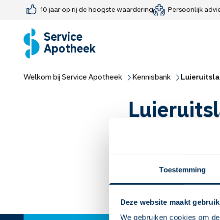
10 jaar op rij de hoogste waardering
Persoonlijk advi
Farmaceutisch consult
Jouw medis
Medicijnen 
Medicijn-APK
Service
Apotheek
Welkom bij Service Apotheek
Kennisbank
Luieruitsl
Luieruits
Luieruitslag
De babyhuid is nog niet he
Toestemming
huidlaag is bij baby’s pas 
luierdragende kinderen hebb
Deze website maakt gebruik
Lees meer
We gebruiken cookies om de 