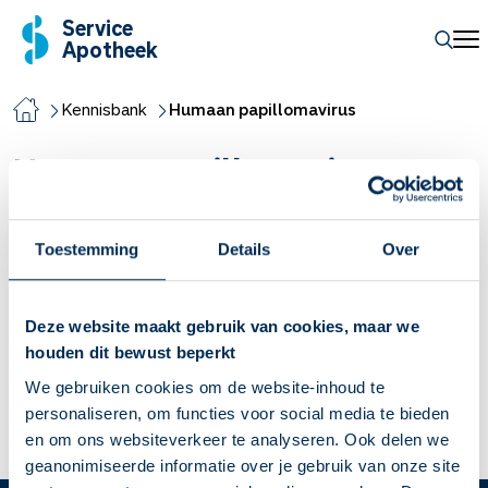
Service
Apotheek
Kennisbank
Humaan papillomavirus
Humaan papillomavirus
Wratten en waterwratten
Toestemming
Details
Over
Met name schoolgaande kinderen hebben vaak last van
gewone wratten en waterwratjes. Wratten zijn onschuldig en
Deze website maakt gebruik van cookies, maar we
verdwijnen meestal vanzelf zonder littekens. De behandeling
houden dit bewust beperkt
van een wrat geeft vaak meer klachten dan de wrat zelf. In dit
We gebruiken cookies om de website-inhoud te
artikel vind je meer informatie en nog belangrijker wat kun je
personaliseren, om functies voor social media te bieden
er zelf aan doen?
en om ons websiteverkeer te analyseren. Ook delen we
Lees meer
geanonimiseerde informatie over je gebruik van onze site