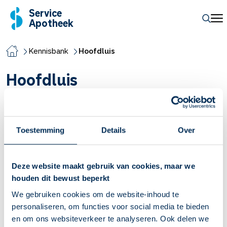
Service
Apotheek
Kennisbank
Hoofdluis
Hoofdluis
Hoofdluis
Hoofdluis komt vaak voor bij kinderen. Maar hoe kom je er
Toestemming
Details
Over
weer van af? Luizen zijn niet gevaarlijk of schadelijk, maar de
jeuk kan wel erg vervelend zijn. Ook kan het krabben wondjes
Deze website maakt gebruik van cookies, maar we
en ontstekingen veroorzaken. Bij de behandeling van
houden dit bewust beperkt
hoofdluis is het goed te weten hoe ze er uit zien en wat je
We gebruiken cookies om de website-inhoud te
moet doen voor een grondige aanpak. Bestrijden begint
personaliseren, om functies voor social media te bieden
daarna met de juiste manier van kammen, andere middelen
en om ons websiteverkeer te analyseren. Ook delen we