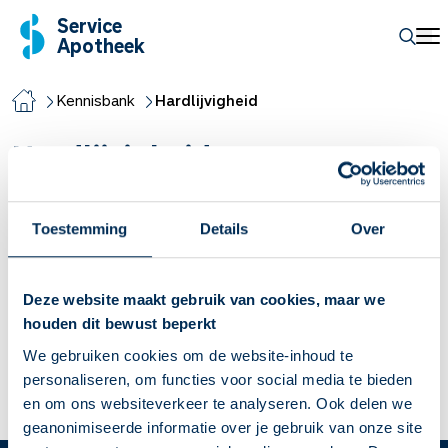
Service
Apotheek
Kennisbank
Hardlijvigheid
Hardlijvigheid
Verstopping
Toestemming
Details
Over
Bij verstopping lukt het niet goed om te poepen. Hoe vaak
iemand op een dag moet poepen verschilt per persoon. De
Deze website maakt gebruik van cookies, maar we
één moet 3 keer op een dag, de ander 3 keer per week.
houden dit bewust beperkt
Wanneer je minder dan drie keer per week poept, heb je last
We gebruiken cookies om de website-inhoud te
van verstopping. Andere woorden voor verstopping zijn
personaliseren, om functies voor social media te bieden
obstipatie, constipatie en hardlijvigheid.
en om ons websiteverkeer te analyseren. Ook delen we
Lees meer
geanonimiseerde informatie over je gebruik van onze site