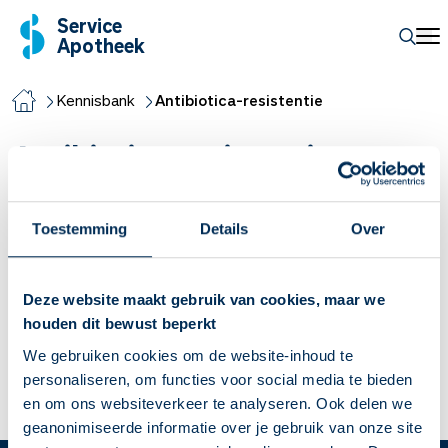
Service
Apotheek
Kennisbank
Antibiotica-resistentie
Antibiotica-resistentie
Wat is antibioticaresistentie?
Toestemming
Details
Over
Wanneer een bacterie niet meer doodgaat aan een
antibioticum wat normaal wel het geval was, spreekt men van
Deze website maakt gebruik van cookies, maar we
antibioticaresistentie. Veel schadelijke bacteriën worden hoe
houden dit bewust beperkt
langer hoe meer resistent tegen verschillende soorten
We gebruiken cookies om de website-inhoud te
antibiotica. Hierdoor ontstaat het gevaar dat bepaalde
personaliseren, om functies voor social media te bieden
infecties niet meer goed behandeld kunnen worden.
en om ons websiteverkeer te analyseren. Ook delen we
Lees meer
geanonimiseerde informatie over je gebruik van onze site