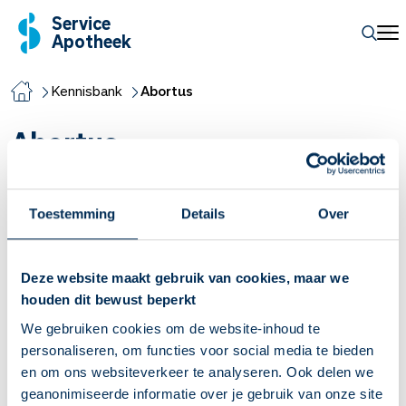
Service
Apotheek
Kennisbank
Abortus
Abortus
Wanneer kan ik weer starten met
Toestemming
Details
Over
anticonceptie na een abortus of
miskraam?
Deze website maakt gebruik van cookies, maar we
Per anticonceptiemethode verschilt het wanneer je kunt
houden dit bewust beperkt
starten na een abortus of miskraam. Je hoeft niet voor
We gebruiken cookies om de website-inhoud te
dezelfde methode te kiezen als ervoor. Welke mogelijkheden
personaliseren, om functies voor social media te bieden
zijn er?
en om ons websiteverkeer te analyseren. Ook delen we
Lees meer
geanonimiseerde informatie over je gebruik van onze site