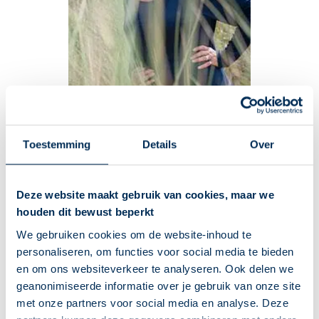
Toestemming
Details
Over
Deze website maakt gebruik van cookies, maar we
Urineverlies wordt bij oudere mensen
houden dit bewust beperkt
vaak gezien als een probleem waar
We gebruiken cookies om de website-inhoud te
personaliseren, om functies voor social media te bieden
niets meer aan te doen is. Dit klopt
en om ons websiteverkeer te analyseren. Ook delen we
niet.
geanonimiseerde informatie over je gebruik van onze site
met onze partners voor social media en analyse. Deze