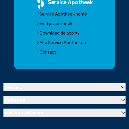
Service
Apotheek
Service Apotheek home
Vind je apotheek
Download de app 📲
Alle Service Apotheken
Contact
Over ons
Werken bij
Over Service Apotheek
Voor zorgverleners
Werken bij het hoofdkantoor
Over Mosadex
Wetenschap en onderzoek