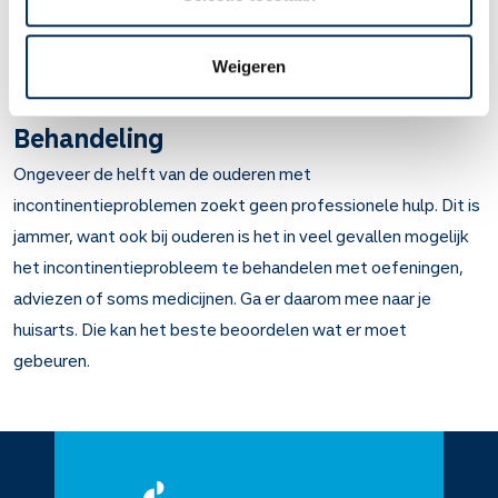
belemmering kan zijn zelf uit bed te komen, naar het toilet te
gaan, de kleding los te maken en te gaan zitten om te
Weigeren
plassen. Ook medicijngebruik kan meespelen.
Behandeling
Ongeveer de helft van de ouderen met
incontinentieproblemen zoekt geen professionele hulp. Dit is
jammer, want ook bij ouderen is het in veel gevallen mogelijk
het incontinentieprobleem te behandelen met oefeningen,
adviezen of soms medicijnen. Ga er daarom mee naar je
huisarts. Die kan het beste beoordelen wat er moet
gebeuren.