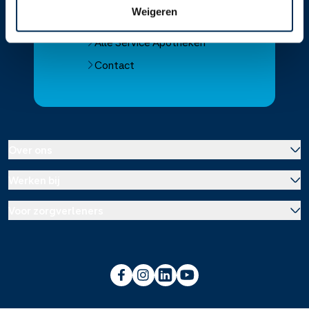
Weigeren
Download de app 📲
Alle Service Apotheken
Contact
Over ons
Werken bij
Over Service Apotheek
Voor zorgverleners
Werken bij het hoofdkantoor
Over Mosadex
Wetenschap en onderzoek
Vacatures
Franchise informatie
Voorlichting scholen