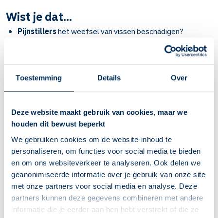
Wist je dat...
Pijnstillers
het weefsel van vissen beschadigen?
Anticonceptiemiddelen
zorgen voor
geslachtsverandering bij vissen?
Antipsychotica
het gedrag van kleine waterkreeftjes en
vissen verandert?
Toestemming
Details
Over
Deze website maakt gebruik van cookies, maar we
houden dit bewust beperkt
We gebruiken cookies om de website-inhoud te
personaliseren, om functies voor social media te bieden
en om ons websiteverkeer te analyseren. Ook delen we
geanonimiseerde informatie over je gebruik van onze site
met onze partners voor social media en analyse. Deze
partners kunnen deze gegevens combineren met andere
informatie die je eerder aan hen hebt verstrekt of die ze