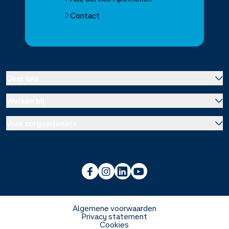
Contact
Over ons
Werken bij
Over Service Apotheek
Voor zorgverleners
Werken bij het hoofdkantoor
Over Mosadex
Wetenschap en onderzoek
Vacatures
Franchise informatie
Voorlichting scholen
Duurzaamheid en MVO
Algemene voorwaarden
Privacy statement
Cookies