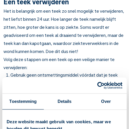
Een teek verwijderen
Het is belangrijk om een teek zo snel mogelijk te verwijderen,
het liefst binnen 24 uur. Hoe langer de teek namelijk blijft
zitten, hoe groter de kans is op ziekte. Soms wordt er
geadviseerd om een teek al draaiend te verwijderen, maar de
teek kan dan kapotgaan, waardoor ziekteverwekkers in de
wond kunnen komen. Doe dit dus niet!
Volg deze stappen om een teek op een veilige manier te
verwijderen:
Gebruik geen ontsmettingsmiddel vóórdat dat je teek
verwijdert. De teek kan dan gaan spugen, hierdoor worden
ziektewekkers makkelijker verspreid.
Pak met een tekentang of een pincet de teek zo dicht
Toestemming
Details
Over
mogelijk bij de huid vast en verwijder de teek door deze
recht uit de huid te trekken.
Desinfecteer de wond na het verwijderen van de teek
Deze website maakt gebruik van cookies, maar we
met alcohol of jodium.
houden dit bewust beperkt