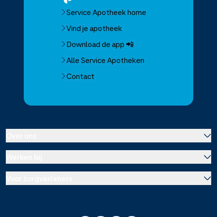
Service Apotheek home
Vind je apotheek
Download de app 📲
Alle Service Apotheken
Contact
Over ons
Werken bij
Over Service Apotheek
Voor zorgverleners
Werken bij het hoofdkantoor
Over Mosadex
Wetenschap en onderzoek
Vacatures