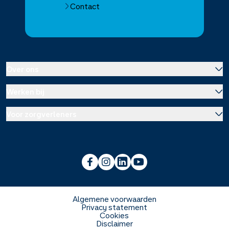
Contact
Over ons
Werken bij
Over Service Apotheek
Voor zorgverleners
Werken bij het hoofdkantoor
Over Mosadex
Wetenschap en onderzoek
Vacatures
Franchise informatie
Voorlichting scholen
Duurzaamheid en MVO
Algemene voorwaarden
Privacy statement
Cookies
Veelgestelde vragen
Disclaimer