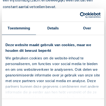
constant aantal vetcellen bevat.
Functies huid
Bescherming; de huid vormt een barrière tegen
Toestemming
Details
Over
bedreigingen van buitenaf zoals wrijving en druk, bacteriën
en schimmels, de zon of chemische invloeden zoals
water, zuren, basen.
Deze website maakt gebruik van cookies, maar we
Temperatuurregeling; door middel van doorbloeding van
houden dit bewust beperkt
de huid en transpiratie (zweten) wordt de
We gebruiken cookies om de website-inhoud te
lichaamstemperatuur geregeld. Bij de verdamping van
personaliseren, om functies voor social media te bieden
zweet wordt warmte aan het lichaam onttrokken.
en om ons websiteverkeer te analyseren. Ook delen we
Uitscheiding; transpiratievocht bestaat uit water met
geanonimiseerde informatie over je gebruik van onze site
diverse zouten en afbraakproducten.
met onze partners voor social media en analyse. Deze
Zintuiglijke functie; de huid registreert de temperatuur
partners kunnen deze gegevens combineren met andere
(koude/warmte) en mechanische prikkels (druk-, tast-, en
informatie die je eerder aan hen hebt verstrekt of die ze
pijnzin).
hebben verzameld op basis van je gebruik van hun
Vitamineproductie; de huid produceert vitamine D onder
diensten. We verzamelen alleen wat nodig is en gaan
Deze Service Apotheek staat nu ingesteld als jouw
Toestemmingsselectie