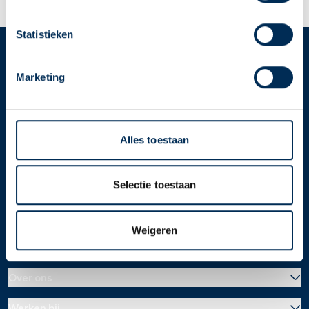
even binnen. We helpen je graag.
apotheek nodig? Tik dan op "Kies een andere
apotheek".
Statistieken
Oke
Service
Apotheek
Marketing
Service Apotheek home
Vind je apotheek
Alles toestaan
Download de app 📲
Alle Service Apotheken
Selectie toestaan
Contact
Weigeren
Over ons
Werken bij