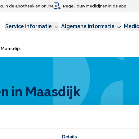
es, in de apotheek en online
Regel jouw medicijnen in de app
che gegevens delen
voor kinderen
Webshop
Klachtenregeling
Longzorg
Service Apotheek Magazine
Anticonceptie
Service informatie
Algemene informatie
Medic
Maasdijk
n in Maasdijk
Details