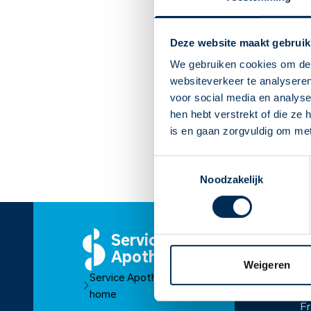
Deze website maakt gebruik
We gebruiken cookies om de 
websiteverkeer te analyseren
voor social media en analys
hen hebt verstrekt of die ze
is en gaan zorgvuldig om me
Toestemmingsselectie
Noodzakelijk
Service
O
Apotheek
Ov
Weigeren
Service Apotheek
O
home
Fr