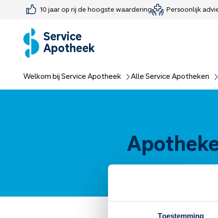
10 jaar op rij de hoogste waardering
Persoonlijk advi
Farmaceutisch consult
Jouw medis
Medicijnen 
Medicijn-APK
Service
Apotheek
Welkom bij Service Apotheek
Alle Service Apotheken
Apotheke
Toestemming