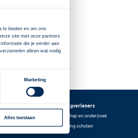
nt Maasdijk
30
76 AP
Maasdijk
a te bieden en om ons
onze site met onze partners
nformatie die je eerder aan
 verzamelen alleen wat nodig
Dit is mijn apotheek
Marketing
Voor zorgverleners
ntoor
Wetenschap en onderzoek
Alles toestaan
Voorlichting scholen