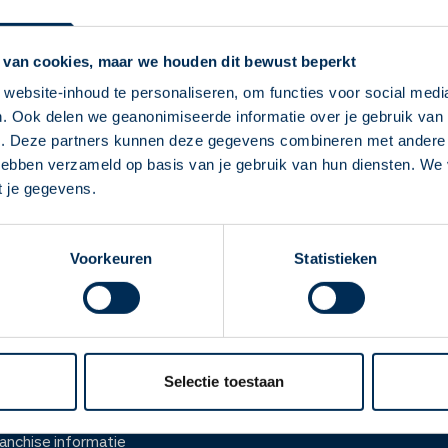
Apotheek Servicepu
Vandaag open van
15:30
-
17:
 van cookies, maar we houden dit bewust beperkt
Waldeck Pyrmontstraat
1
26
website-inhoud te personaliseren, om functies voor social medi
apotheek@ezorg.nl
. Ook delen we geanonimiseerde informatie over je gebruik van 
Deze Service Apotheek staat nu ingesteld als
0174 51 38 41
e. Deze partners kunnen deze gegevens combineren met andere i
jouw apotheek
 hebben verzameld op basis van je gebruik van hun diensten. We
Zo kan je makkelijk alle informatie vinden in het
t je gegevens.
Naar apotheekpagina
"Mijn apotheek" menu. Heb je een andere
apotheek nodig? Tik dan op "Kies een andere
Voorkeuren
Statistieken
apotheek".
Oke
ver ons
Werken bij
er Service Apotheek
Werken bij het hoofdka
Selectie toestaan
ver Mosadex
Vacatures
anchise informatie