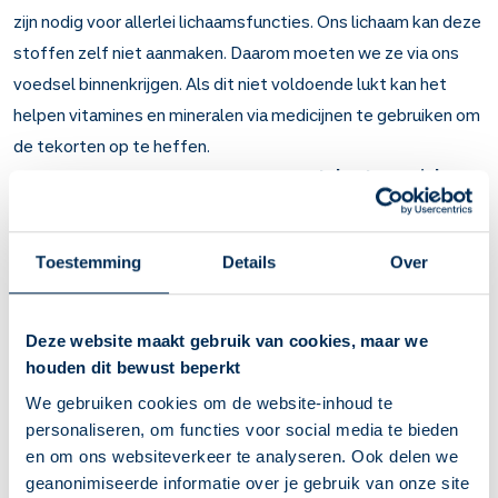
zijn nodig voor allerlei lichaamsfuncties. Ons lichaam kan deze
stoffen zelf niet aanmaken. Daarom moeten we ze via ons
voedsel binnenkrijgen. Als dit niet voldoende lukt kan het
helpen vitamines en mineralen via medicijnen te gebruiken om
de tekorten op te heffen.
Artsen schrijven zinksulfaat voor bij een
tekort aan zink
in
het lichaam en bij een
teveel aan koper
in het lichaam
(ziekte van Wilson).
Toestemming
Details
Over
Belangrijk om te weten over Zinksulfaat om in
te nemen
Deze website maakt gebruik van cookies, maar we
Zinksulfaat bevat zink, een mineraal dat nodig is voor veel
houden dit bewust beperkt
lichaamsfuncties. Het vermindert ook een te grote
We gebruiken cookies om de website-inhoud te
hoeveelheid koper in het lichaam.
personaliseren, om functies voor social media te bieden
Bij een tekort aan zink in het lichaam. Bijvoorbeeld
en om ons websiteverkeer te analyseren. Ook delen we
doordat de darmen zink niet goed uit voedsel kunnen
geanonimiseerde informatie over je gebruik van onze site
opnemen (ziekte van Danbolt). En bij een teveel aan koper