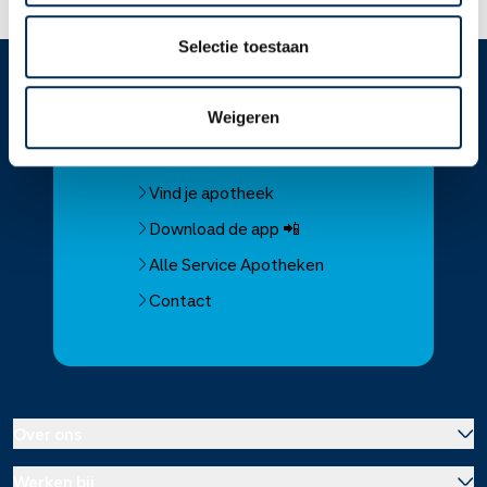
Selectie toestaan
Service
Apotheek
Weigeren
Service Apotheek home
Vind je apotheek
Download de app 📲
Alle Service Apotheken
Contact
Over ons
Werken bij
Over Service Apotheek