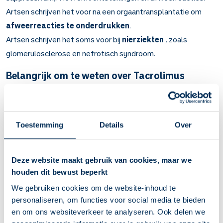
Artsen schrijven het voor na een orgaantransplantatie om
afweerreacties te onderdrukken
.
Artsen schrijven het soms voor bij
nierziekten
, zoals
glomerulosclerose en nefrotisch syndroom.
Belangrijk om te weten over Tacrolimus
Tacrolimus onderdrukt de lichaamseigen afweer tegen
vreemde cellen.
Om afstoting na orgaantransplantatie of
Toestemming
Details
Over
beenmergtransplantatie te voorkomen.
Capsules: heel doorslikken met een half glas water.
Drank: omschudden vlak voor u de juiste dosering afmeet.
Deze website maakt gebruik van cookies, maar we
Zakje korrels: lees hiervoor de instructie in de bijsluiter.
houden dit bewust beperkt
Kies vaste tijden waarop u een lege maag heeft.
Bijvoorbeeld 1 uur voor u gaat eten. Dan neemt het
We gebruiken cookies om de website-inhoud te
lichaam tacrolimus het best op.
personaliseren, om functies voor social media te bieden
Drink geen grapefruitsap en eet geen grapefruits. U heeft
en om ons websiteverkeer te analyseren. Ook delen we