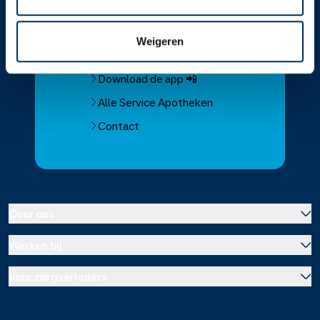
Service
Apotheek
Service Apotheek home
Weigeren
Vind je apotheek
Download de app 📲
Alle Service Apotheken
Contact
Over ons
Werken bij
Over Service Apotheek
Voor zorgverleners
Werken bij het hoofdkantoor
Over Mosadex
Wetenschap en onderzoek