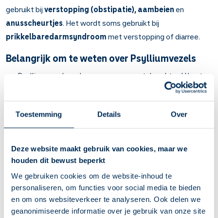
gebruikt bij
verstopping (obstipatie), aambeien
en
anusscheurtjes
. Het wordt soms gebruikt bij
prikkelbaredarmsyndroom
met verstopping of diarree.
Belangrijk om te weten over Psylliumvezels
Psylliumvezels maken uw poep meestal zachter. U kunt
hierdoor gemakkelijker naar de wc.
Bij verstopping en bij aambeien of anusscheurtjes door
harde ontlasting. Soms bij prikkelbaredarmsyndroom met
Toestemming
Details
Over
diarree.
Verstopping: u merkt binnen 3 dagen dat u makkelijker
naar het toilet kunt en dat het minder pijn doet bij het
Deze website maakt gebruik van cookies, maar we
poepen. Het kan een paar weken duren voordat aambeien
houden dit bewust beperkt
of anusscheurtjes weg zijn.
We gebruiken cookies om de website-inhoud te
Bij verstopping, aambeien of anusscheurtjes: gebruik 1,5
personaliseren, om functies voor social media te bieden
tot 2 liter vocht per dag.
en om ons websiteverkeer te analyseren. Ook delen we
Neem de psylliumvezels NIET vlak voor het slapen gaan
geanonimiseerde informatie over je gebruik van onze site
in. U heeft dan namelijk meer kans op darmafsluiting.