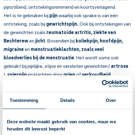
pijnstillend, ontstekingsremmend en koortsverlagend.
Het is te gebruiken bij
pijn
waarbij ook sprake is van een
ontsteking, zoals bij
gewrichtspijn.
Ook bij ontstekingen van
de gewrichten zoals
reumatoïde artritis, ziekte van
Bechterew
en
jicht
. Bovendien bij
koliekpijn, hoofdpijn,
migraine
en
menstruatieklachten, zoals veel
bloedverlies bij de menstruatie
. Het wordt soms ook
gebruikt bij pijnlijke, stijve en versleten gewrichten (
artrose
),
spierpijn
en klachten door
griep
of
verkoudheid
.
Belangrijk om te weten over Naproxen
Naproxen vermindert uw pijn, remt uw ontstekingen en
Toestemming
Details
Over
verlaagt uw koorts.
Bij gewrichtspijn, reumatoïde artritis, ziekte van
Bechterew, jicht, koliekpijn, hoofdpijn, migraine,
Deze website maakt gebruik van cookies, maar we
menstruatieklachten, artrose (versleten gewrichten),
houden dit bewust beperkt
spierpijn en griep of verkoudheid.