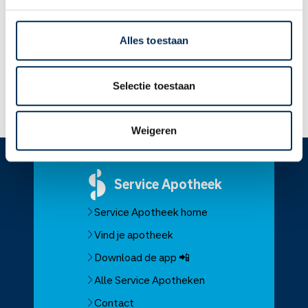
tweede helft van uw zwangerschap.
Geeft u borstvoeding? Dit medicijn kan in de moedermelk
komen. Vraag aan uw arts of apotheker of u dit medicijn
Alles toestaan
mag gebruiken.
Selectie toestaan
Lees meer op apotheek.nl
Weigeren
Service
Apotheek
Service Apotheek home
Vind je apotheek
Download de app 📲
Alle Service Apotheken
Contact