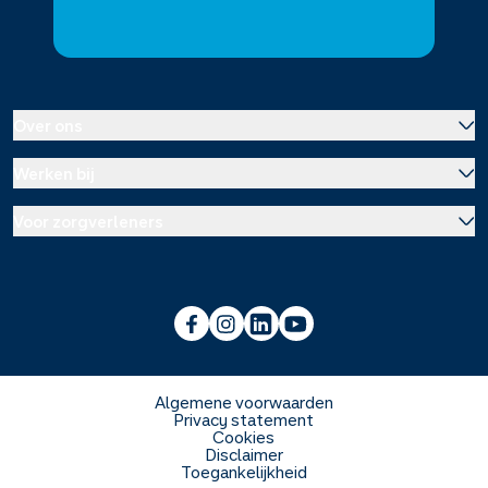
Over ons
Werken bij
Over Service Apotheek
Voor zorgverleners
Werken bij het hoofdkantoor
Over Mosadex
Wetenschap en onderzoek
Vacatures
Franchise informatie
Voorlichting scholen
Duurzaamheid en MVO
Algemene voorwaarden
Privacy statement
Cookies
Veelgestelde vragen
Disclaimer
Toegankelijkheid