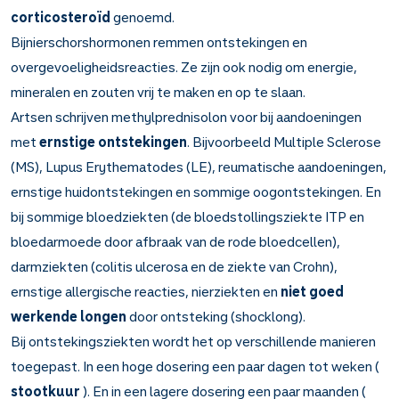
corticosteroïd
genoemd.
Bijnierschorshormonen remmen ontstekingen en
overgevoeligheidsreacties. Ze zijn ook nodig om energie,
mineralen en zouten vrij te maken en op te slaan.
Artsen schrijven methylprednisolon voor bij aandoeningen
met
ernstige ontstekingen
. Bijvoorbeeld Multiple Sclerose
(MS), Lupus Erythematodes (LE), reumatische aandoeningen,
ernstige huidontstekingen en sommige oogontstekingen. En
bij sommige bloedziekten (de bloedstollingsziekte ITP en
bloedarmoede door afbraak van de rode bloedcellen),
darmziekten (colitis ulcerosa en de ziekte van Crohn),
ernstige allergische reacties, nierziekten en
niet goed
werkende longen
door ontsteking (shocklong).
Bij ontstekingsziekten wordt het op verschillende manieren
toegepast. In een hoge dosering een paar dagen tot weken (
stootkuur
). En in een lagere dosering een paar maanden (