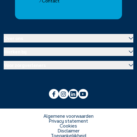
Contact
Over ons
Werken bij
Over Service Apotheek
Voor zorgverleners
Werken bij het hoofdkantoor
Over Mosadex
Wetenschap en onderzoek
Vacatures
Franchise informatie
Voorlichting scholen
Duurzaamheid en MVO
Algemene voorwaarden
Privacy statement
Cookies
Veelgestelde vragen
Disclaimer
Toegankelijkheid