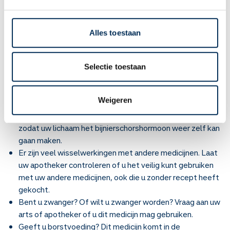
De belangrijkste bijwerkingen in het begin zijn:
maagdarmklachten, hoofdpijn en spierpijn. Ook kunt u last
krijgen van veranderingen in emoties, vocht in uw benen of
Alles toestaan
handen. En heeft u meer kans op infecties.
Krijgt u vaker per jaar een stootkuur of gebruikt u het
meerdere weken? U kunt zwaarder worden en een bol
Selectie toestaan
gezicht krijgen. Ook komen voor huidklachten (zoals
blauwe plekken) en broze botten.
Weigeren
Gebruikt u methylprednisolon langer dan een paar weken
en gaat u stoppen? Dan moet u het langzaam afbouwen,
zodat uw lichaam het bijnierschorshormoon weer zelf kan
gaan maken.
Er zijn veel wisselwerkingen met andere medicijnen. Laat
uw apotheker controleren of u het veilig kunt gebruiken
met uw andere medicijnen, ook die u zonder recept heeft
gekocht.
Bent u zwanger? Of wilt u zwanger worden? Vraag aan uw
arts of apotheker of u dit medicijn mag gebruiken.
Geeft u borstvoeding? Dit medicijn komt in de