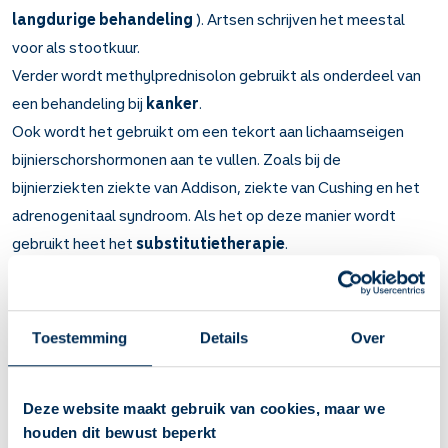
langdurige behandeling
). Artsen schrijven het meestal
voor als stootkuur.
Verder wordt methylprednisolon gebruikt als onderdeel van
een behandeling bij
kanker
.
Ook wordt het gebruikt om een tekort aan lichaamseigen
bijnierschorshormonen aan te vullen. Zoals bij de
bijnierziekten ziekte van Addison, ziekte van Cushing en het
adrenogenitaal syndroom. Als het op deze manier wordt
gebruikt heet het
substitutietherapie
.
Belangrijk om te weten over
Methylprednisolon
Toestemming
Details
Over
Bijnierschorshormoon (corticosteroïd)
Remt ontstekingen en overgevoeligheidsreacties. Het
werkt binnen een paar uur.
Deze website maakt gebruik van cookies, maar we
Bij aandoeningen waarbij ernstige ontstekingen een rol
houden dit bewust beperkt