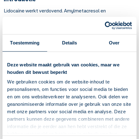
Lidocaïne werkt verdovend. Amylmetacresol en
dichloorbenzylalcohol werken ontsmettend.
Deze combinatie kan worden gebruikt bij
keelpijn
.
Belangrijk om te weten over Lidocaïne,
Toestemming
Details
Over
amylmetacresol met dichloorbenzylalcohol
Zuigtabletten met lidocaïne, amylmetacresol en
Deze website maakt gebruik van cookies, maar we
dichloorbenzylalcohol. Lidocaïne werkt verdovend op de
houden dit bewust beperkt
keel. Amylmetacresol en dichloorbenzylalcohol remmen
We gebruiken cookies om de website-inhoud te
de groei van ziekteverwekkers in de keel.
personaliseren, om functies voor social media te bieden
Bij keelpijn.
en om ons websiteverkeer te analyseren. Ook delen we
Neem dit medicijn NIET in voor het eten of drinken. Heeft
geanonimiseerde informatie over je gebruik van onze site
u na 2 dagen nog klachten of worden de klachten erger?
met onze partners voor social media en analyse. Deze
Raadpleeg dan uw arts.
partners kunnen deze gegevens combineren met andere
Bijwerkingen: prikkend gevoel in de keel en onaangename
informatie die je eerder aan hen hebt verstrekt of die ze
smaak in de mond. Verder overgevoeligheid voor dit
hebben verzameld op basis van je gebruik van hun
medicijn.