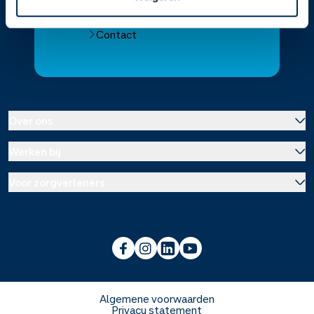
Alle Service Apotheken
Contact
Over ons
Werken bij
Over Service Apotheek
Voor zorgverleners
Werken bij het hoofdkantoor
Over Mosadex
Wetenschap en onderzoek
Vacatures
Franchise informatie
Voorlichting scholen
Duurzaamheid en MVO
Algemene voorwaarden
Privacy statement