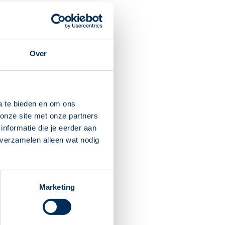
 werkt pijnstillend en
Over
g ontstaat. Werkt ook
a te bieden en om ons
onze site met onze partners
daar nog 3 weken mee door.
nformatie die je eerder aan
al snel. Raadpleeg uw arts
 verzamelen alleen wat nodig
pels toedient. Of bekijk
Marketing