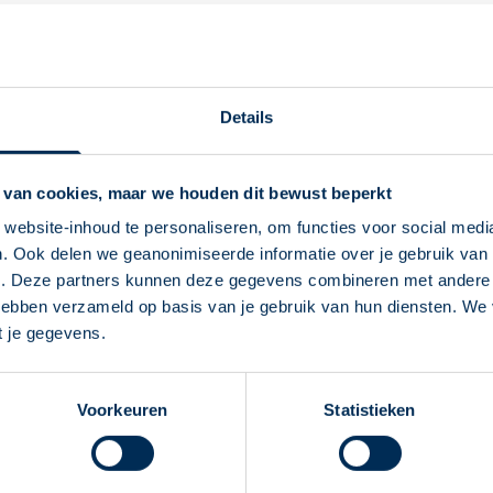
gsremmende pijnstiller
. Het wordt ook een
NSAID
genoemd. Het
om
ontstoken ogen
na een staaroperatie te voorkomen.
Details
weten over Ketorolac in het oog
 van cookies, maar we houden dit bewust beperkt
gen en stilt pijn.
staaroperatie. Het voorkomt dat ontsteking en zwelling in het oo
website-inhoud te personaliseren, om functies voor social medi
. Ook delen we geanonimiseerde informatie over je gebruik van 
Deze Service Apotheek staat nu ingesteld als
 dag voor de staaroperatie met druppelen. Na de operatie gaat u 
e. Deze partners kunnen deze gegevens combineren met andere i
jouw apotheek
t prikkelend, branderig of stekend aanvoelen. Dit verdwijnt meest
 hebben verzameld op basis van je gebruik van hun diensten. We
Zo kan je makkelijk alle informatie vinden in het
t.
t je gegevens.
akkelijk. Laat een apotheekmedewerker voordoen hoe u deze drup
"Mijn apotheek" menu. Heb je een andere
p deze website.
apotheek nodig? Tik dan op "Kies een andere
Voorkeuren
Statistieken
apotheek".
ek.nl
Oke