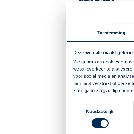
Introductie
Ketorolac is een
ontstekin
ontstekingsremmend.
Artsen schrijven het voor 
Toestemming
Belangrijk om te 
Deze website maakt gebruik
Ketorolac remt ontstekin
Wordt gebruikt bij een 
We gebruiken cookies om de 
pijnstillend.
websiteverkeer te analyseren
U begint meestal op de
voor social media en analys
Direct na toediening he
hen hebt verstrekt of die ze
als dit niet snel overgaa
is en gaan zorgvuldig om me
Oogdruppelen is niet m
het instructiefilmpje o
Toestemmingsselectie
Noodzakelijk
Lees meer op apothe