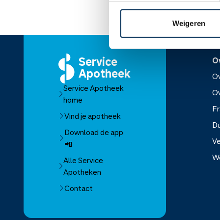
Weigeren
Service
O
Apotheek
Ov
Service Apotheek
O
home
Fr
Vind je apotheek
D
Download de app
Ve
📲
W
Alle Service
Apotheken
Over Se
Contact
Over Mo