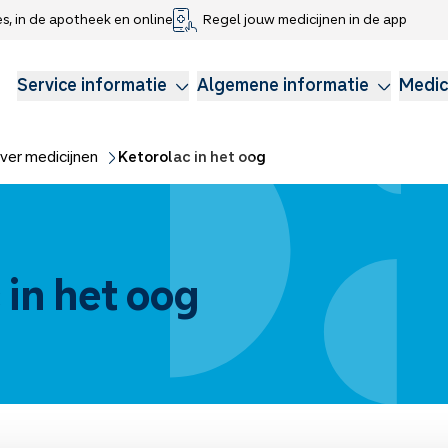
es, in de apotheek en online
Regel jouw medicijnen in de app
che gegevens delen
voor kinderen
Webshop
Klachtenregeling
Longzorg
Service Apotheek Magazine
Anticonceptie
Service informatie
Algemene informatie
Medic
ver medicijnen
Ketorolac in het oog
 in het oog