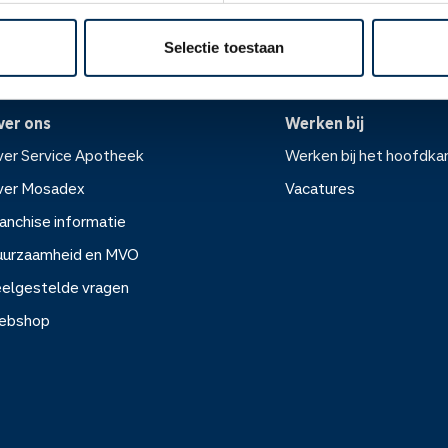
Selectie toestaan
ver ons
Werken bij
er Service Apotheek
Werken bij het hoofdka
ver Mosadex
Vacatures
anchise informatie
Werken bij het hoofdkanto
uurzaamheid en MVO
elgestelde vragen
Vacatures
ebshop
rvice Apotheek
sadex