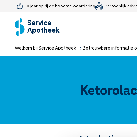
10 jaar op rij de hoogste waardering
Persoonlijk advi
Farmaceutisch consult
Jouw medis
Medicijnen 
Medicijn-APK
Service
Apotheek
Welkom bij Service Apotheek
Betrouwbare informatie o
Ketorolac