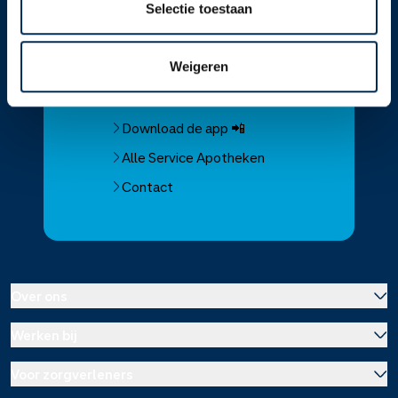
Selectie toestaan
Service
Apotheek
Weigeren
Service Apotheek home
Vind je apotheek
Download de app 📲
Alle Service Apotheken
Contact
Over ons
Werken bij
Over Service Apotheek
Voor zorgverleners
Werken bij het hoofdkantoor
Over Mosadex