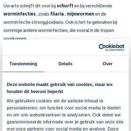
Uw arts schrijft dit voor bij
schurft
en bij verschillende
worminfecties
, zoals
filaria
,
mijnwormen
en de
worminfectie strongyloidiasis. Ook is het te gebruiken bij
sommige andere worminfecties, die vooral in de tropen
voorkomen.
Belangrijk om te weten over Ivermectine om in
te nemen
Toestemming
Details
Over
Ivermectine-tabletten werkt tegen schurftmijten en
wormen.
Bij schurft en verschillende worminfecties.
Deze website maakt gebruik van cookies, maar we
Neem dit medicijn in op een lege maag. Dus 2 uur voor of 2
houden dit bewust beperkt
uur na het eten.
We gebruiken cookies om de website-inhoud te
Bij schurft kunt u in het begin meer jeuk krijgen. Dat is
personaliseren, om functies voor social media te bieden
normaal, de jeuk verdwijnt binnen 3 tot 4 weken.
en om ons websiteverkeer te analyseren. Ook delen we
Het kan dat u wormen in uw poep vindt. Dit waren dan
geanonimiseerde informatie over je gebruik van onze site
wormen die u zonder het te weten bij u droeg en die ook
met onze partners voor social media en analyse. Deze