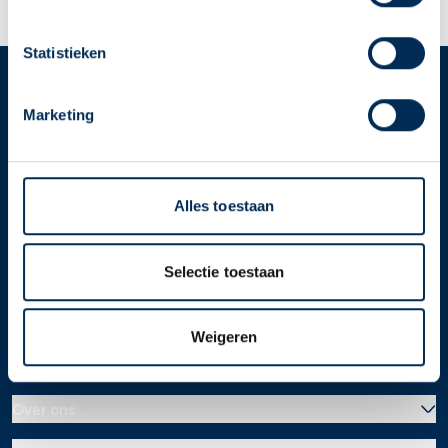
apotheek nodig? Tik dan op "Kies een andere
apotheek".
Statistieken
Oke
Service
Apotheek
Marketing
Service Apotheek home
Vind je apotheek
Alles toestaan
Download de app 📲
Alle Service Apotheken
Selectie toestaan
Contact
Weigeren
Over ons