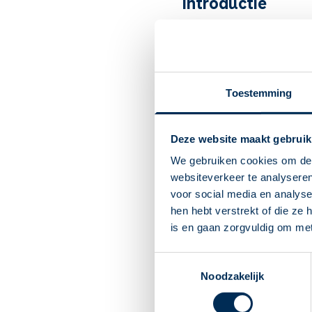
Introductie
Ethambutol is een
tuberc
Artsen schrijven het voor bi
MAC-infecties.
Toestemming
Belangrijk om te
Ethambutol is een tube
Deze website maakt gebruik
Bij tuberculose (tbc) e
Slik de tablet met een h
We gebruiken cookies om de 
Maak de hele kuur af. Oo
websiteverkeer te analyseren
Bijwerkingen: ontsteking
voor social media en analys
opeens een stuk minder?
hen hebt verstrekt of die ze
U kunt last krijgen van 
is en gaan zorgvuldig om me
de tablet dan nadat u 
U mag dit medicijn gebr
Toestemmingsselectie
U mag dit medicijn gebr
Noodzakelijk