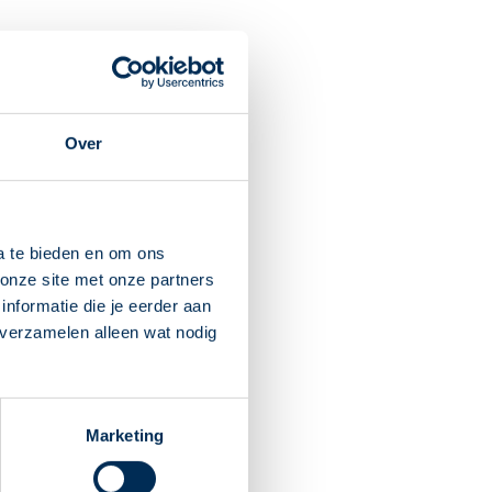
ties met bacteriën
, zoals
Over
a te bieden en om ons
aam zitten.
onze site met onze partners
n kunnen zien of ziet u
nformatie die je eerder aan
 verzamelen alleen wat nodig
ft u last van uw maag? Slik
Marketing