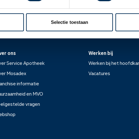
Oke
ek.nl
Selectie toestaan
ver ons
Werken bij
er Service Apotheek
Werken bij het hoofdka
ver Mosadex
Vacatures
anchise informatie
Werken bij het hoofdkanto
uurzaamheid en MVO
elgestelde vragen
Vacatures
ebshop
rvice Apotheek