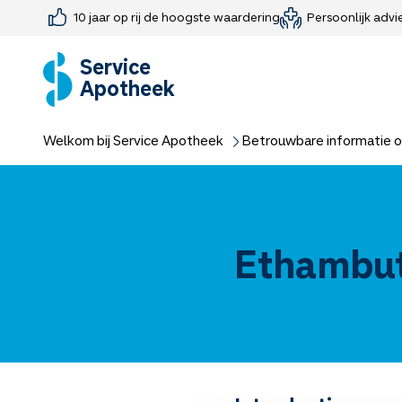
10 jaar op rij de hoogste waardering
Persoonlijk advi
Farmaceutisch consult
Jouw medis
Medicijnen 
Medicijn-APK
Service
Apotheek
Welkom bij Service Apotheek
Betrouwbare informatie o
Ethambut