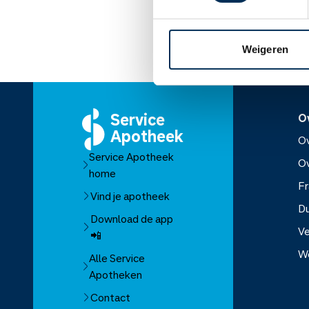
Lees meer op apothe
Weigeren
Service
O
Apotheek
Ov
Service Apotheek
O
home
Fr
Vind je apotheek
D
Download de app
Ve
📲
W
Alle Service
Apotheken
Over Se
Contact