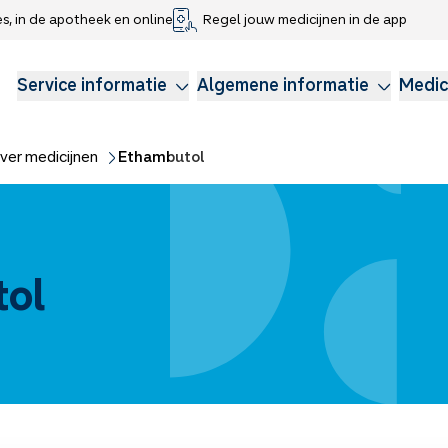
es, in de apotheek en online
Regel jouw medicijnen in de app
che gegevens delen
voor kinderen
Webshop
Klachtenregeling
Longzorg
Service Apotheek Magazine
Anticonceptie
Service informatie
Algemene informatie
Medic
ver medicijnen
Ethambutol
ol