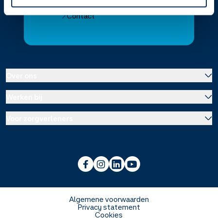
Contact
Over ons
Werken bij
Over Service Apotheek
Voor zorgverleners
Werken bij het hoofdkantoor
Over Mosadex
Wetenschap en onderzoek
Vacatures
Franchise informatie
Voorlichting scholen
Duurzaamheid en MVO
Algemene voorwaarden
Privacy statement
Cookies