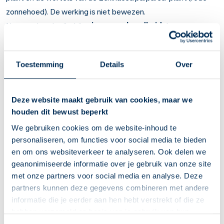
zonnehoed). De werking is niet bewezen.
Het wordt gebruikt bij
griep
en
verkoudheid
door
onvoldoende weerstand en
keelpijn.
Belangrijk om te weten over Echinacea
Toestemming
Details
Over
Echinacea is een kruidenmiddel.
Het wordt gebruikt bij onvoldoende weerstand, griep,
Deze website maakt gebruik van cookies, maar we
verkoudheid en keelpijn.
houden dit bewust beperkt
De werking is niet bewezen. Raadpleeg uw arts als uw
klachten niet overgaan of als ze erger worden. Bij griep en
We gebruiken cookies om de website-inhoud te
verkoudheid: na 2 weken; bij keelpijn: na 1 week.
personaliseren, om functies voor social media te bieden
Tabletten: voor het eten innemen.
en om ons websiteverkeer te analyseren. Ook delen we
Druppels: schud goed voor gebruik.
geanonimiseerde informatie over je gebruik van onze site
Er zijn bijna geen bijwerkingen. In zeldzame gevallen kunt u
met onze partners voor social media en analyse. Deze
overgevoelig worden voor echinacea. Neem dan contact
partners kunnen deze gegevens combineren met andere
op met uw arts.
informatie die je eerder aan hen hebt verstrekt of die ze
Niet gebruiken als u zwanger bent. Het is niet zeker of dit
hebben verzameld op basis van je gebruik van hun
kruidenmiddel veilig is voor zwangere vrouwen en voor de
diensten. We verzamelen alleen wat nodig is en gaan