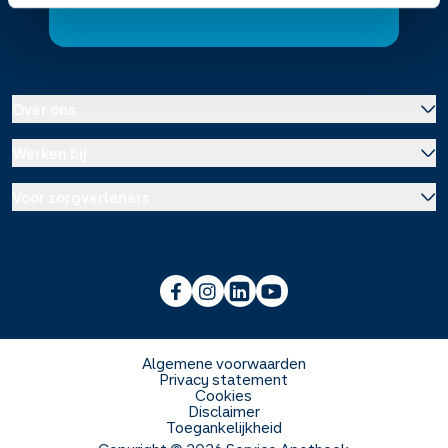
Over ons
Werken bij
Over Service Apotheek
Voor zorgverleners
Werken bij het hoofdkantoor
Over Mosadex
Wetenschap en onderzoek
Vacatures
Franchise informatie
Voorlichting scholen
Duurzaamheid en MVO
Algemene voorwaarden
Privacy statement
Cookies
Veelgestelde vragen
Disclaimer
Toegankelijkheid