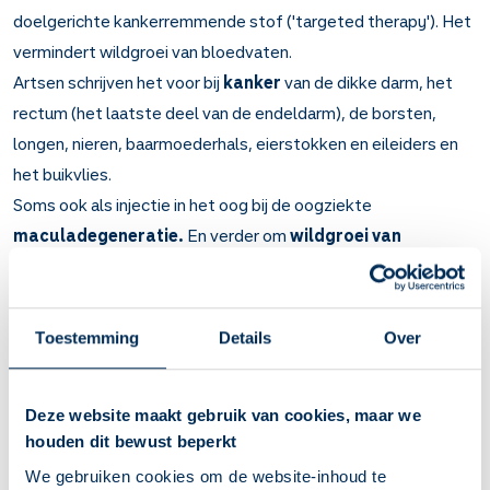
doelgerichte kankerremmende stof ('targeted therapy'). Het
vermindert wildgroei van bloedvaten.
Artsen schrijven het voor bij
kanker
van de dikke darm, het
rectum (het laatste deel van de endeldarm), de borsten,
longen, nieren, baarmoederhals, eierstokken en eileiders en
het buikvlies.
Soms ook als injectie in het oog bij de oogziekte
maculadegeneratie.
En verder om
wildgroei van
bloedvaatjes in het hoornvlies
('neovascularisatie') te
voorkomen.
Toestemming
Details
Over
Belangrijk om te weten over Bevacizumab
Bevacizumab remt wildgroei van nieuwe bloedvaatjes.
Bij kanker van de dikke darm, het rectum, de borsten,
Deze website maakt gebruik van cookies, maar we
longen, nieren, baarmoederhals, eierstokken en eileiders
houden dit bewust beperkt
en het buikvlies. Verder bij maculadegeneratie door
We gebruiken cookies om de website-inhoud te
vorming van bloedvaatjes in het netvlies. En om wildgroei