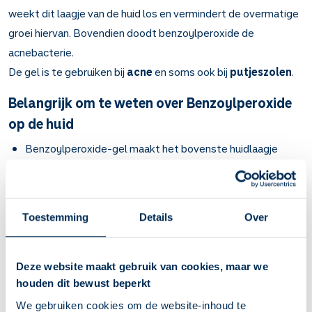
weekt dit laagje van de huid los en vermindert de overmatige
groei hiervan. Bovendien doodt benzoylperoxide de
acnebacterie.
De gel is te gebruiken bij
acne
en soms ook bij
putjeszolen
.
Belangrijk om te weten over Benzoylperoxide
op de huid
Benzoylperoxide-gel maakt het bovenste huidlaagje
(hoornlaag) los. Het remt ook de groei van de huidcellen.
Hierdoor raken de poriën minder makkelijk met huidcellen
verstopt. Ook doodt benzoylperoxide de acne-bacterie.
Bij acne en putjeszolen.
Toestemming
Details
Over
Puistjes en pukkels worden na een paar weken minder. Na
een paar maanden kunt u pas beoordelen of dit medicijn
voor u werkt.
Deze website maakt gebruik van cookies, maar we
Maak de huid schoon met lauw water. Smeer de gel dun op
houden dit bewust beperkt
de plekken met puistjes en pukkels. Masseer de gel NIET
We gebruiken cookies om de website-inhoud te