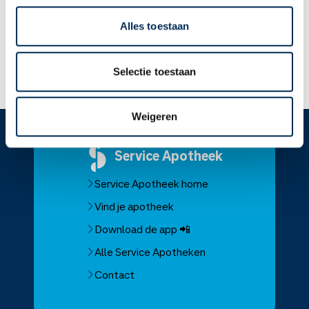
zwanger wilt worden.
U mag dit medicijn gebruiken als u borstvoeding geeft.
Alles toestaan
Lees meer op apotheek.nl
Selectie toestaan
Weigeren
Service
Apotheek
Service Apotheek home
Vind je apotheek
Download de app 📲
Alle Service Apotheken
Contact