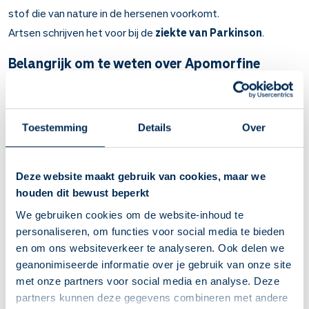
stof die van nature in de hersenen voorkomt.
Artsen schrijven het voor bij de
ziekte van Parkinson
.
Belangrijk om te weten over Apomorfine
Apomorfine werkt hetzelfde als dopamine. Dopamine is
een stof die van nature in de hersenen voorkomt.
Bij de ziekte van Parkinson.
Toestemming
Details
Over
U krijgt dit medicijn via een injectie of infuuspomp vlak
onder uw huid. Uw arts of verpleegkundige leert u hoe u
uzelf moet injecteren. En hoe u de infuuspomp aansluit en
Deze website maakt gebruik van cookies, maar we
gebruikt. Aarzel niet om bij onduidelijkheden uitleg te
houden dit bewust beperkt
vragen.
We gebruiken cookies om de website-inhoud te
U kunt last krijgen van reacties op de injectieplaats, zoals
personaliseren, om functies voor social media te bieden
harde plekken, bultjes, een rode huid, blauwe plekken en
en om ons websiteverkeer te analyseren. Ook delen we
pijn. Verder psychische klachten, zoals hallucinaties.
geanonimiseerde informatie over je gebruik van onze site
U kunt ook last krijgen van slaperig zijn, duizelig zijn, in de
met onze partners voor social media en analyse. Deze
war zijn, hallucinaties en slaapaanvallen. Als u begint met
partners kunnen deze gegevens combineren met andere
dit medicijn mag u de eerste paar dagen niet autorijden.