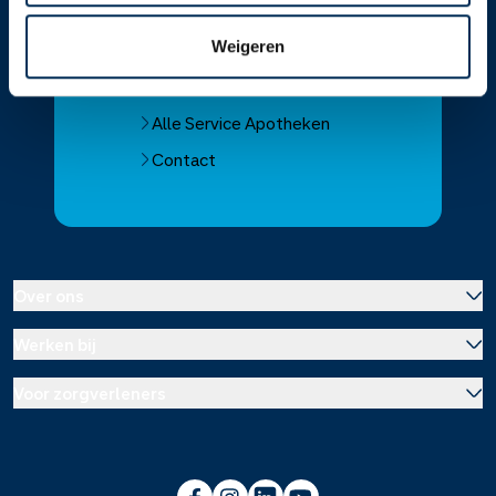
Service Apotheek home
Weigeren
Vind je apotheek
Download de app 📲
Alle Service Apotheken
Contact
Over ons
Werken bij
Over Service Apotheek
Voor zorgverleners
Werken bij het hoofdkantoor
Over Mosadex
Wetenschap en onderzoek
Vacatures
Franchise informatie