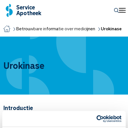
Service
Apotheek
Betrouwbare informatie over medicijnen
Urokinase
Urokinase
Introductie
Urokinase wordt gebruikt om bloedstolsels op te lossen.
Artsen schrijven het voor bij
trombose
(trombosebeen en