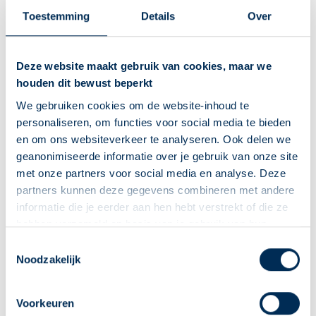
longembolie).
Toestemming
Details
Over
Ook wordt het voorgeschreven bij verstopping van de shunt
(slangetje) bij mensen die nierdialyse krijgen door een
Deze website maakt gebruik van cookies, maar we
nierziekte
.
houden dit bewust beperkt
Belangrijk om te weten over Urokinase
We gebruiken cookies om de website-inhoud te
personaliseren, om functies voor social media te bieden
Urokinase lost bloedstolsels op.
en om ons websiteverkeer te analyseren. Ook delen we
Het wordt gebruikt bij trombose (trombosebeen en
geanonimiseerde informatie over je gebruik van onze site
longembolie).
met onze partners voor social media en analyse. Deze
U krijgt het infuus in het ziekenhuis.
partners kunnen deze gegevens combineren met andere
Bloedingen komen voor. U krijgt dan sneller blauwe
informatie die je eerder aan hen hebt verstrekt of die ze
plekken of een inwendige bloeding.
hebben verzameld op basis van je gebruik van hun
Verder kunt u last krijgen van koorts, koude rillingen of
diensten. We verzamelen alleen wat nodig is en gaan
Deze Service Apotheek staat nu ingesteld als jouw
Toestemmingsselectie
bloed in de plas.
zorgvuldig om met je gegevens.
Noodzakelijk
apotheek
Zo kan je makkelijk alle informatie vinden in het
Lees meer op apotheek.nl
"Mijn apotheek" menu. Heb je een andere
Voorkeuren