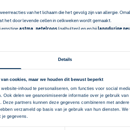
erreacties van het lichaam die het gevolg zijn van allergie. O
dat het door levende cellen in celkweken wordt gemaakt.
j ernstige
astma, netelroos
(galbulten) en en bij
langdurige ne
uspoliep).
e weten over Omalizumab
Details
allergische afweerreacties van het lichaam.
 en bij langdurige neusbijholtenontsteking, als deze komen door al
 van cookies, maar we houden dit bewust beperkt
3 tot 4 maanden dat u minder aanvallen van astma of netelroos (g
Dan zal uw arts een ander medicijn voor u zoeken.
website-inhoud te personaliseren, om functies voor social medi
ge geeft de injectie(s) vlak onder de huid van uw bovenarm, of eve
. Ook delen we geanonimiseerde informatie over je gebruik van 
Deze Service Apotheek staat nu ingesteld als
ken.
e. Deze partners kunnen deze gegevens combineren met andere i
jouw apotheek
e kan rood, gezwollen en pijnlijk worden. Dit trekt vanzelf weer we
 hebben verzameld op basis van je gebruik van hun diensten. We
Zo kan je makkelijk alle informatie vinden in het
king is hoofdpijn. Dit ontstaat enkele uren na de injectie. U kunt
t je gegevens.
ol.
"Mijn apotheek" menu. Heb je een andere