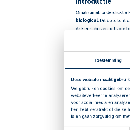
Introductie
Omalizumab onderdrukt afwe
biological
. Dit betekent 
Artsen schrijven het voor bi
met bultje(s) in de neus (ne
Belangrijk om t
Omalizumab onderdrukt 
Toestemming
Bij astma, bij netelroos
niet voldoende helpen.
Deze website maakt gebruik
Meestal merkt u binnen 
4 maanden geen effect? 
We gebruiken cookies om de 
De arts of verpleegkundi
websiteverkeer te analyseren
injectie elke 2 tot 4 we
voor social media en analys
De plaats van de injecti
hen hebt verstrekt of die ze
Meest voorkomende bijwer
is en gaan zorgvuldig om me
nemen, zoals paracetam
Toestemmingsselectie