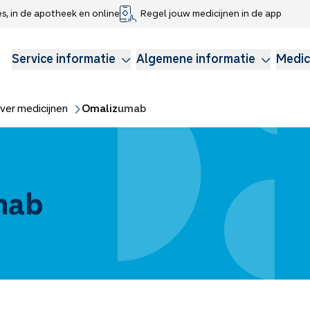
es, in de apotheek en online
Regel jouw medicijnen in de app
che gegevens delen
voor kinderen
Webshop
Klachtenregeling
Longzorg
Service Apotheek Magazine
Anticonceptie
Service informatie
Algemene informatie
Medic
ver medicijnen
Omalizumab
mab