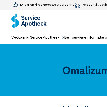
10 jaar op rij de hoogste waardering
Persoonlijk advi
Farmaceutisch consult
Jouw medis
Medicijnen 
Medicijn-APK
Service
Apotheek
Welkom bij Service Apotheek
Betrouwbare informatie o
Omalizu