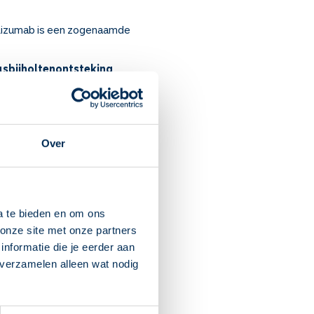
malizumab is een zogenaamde
usbijholtenontsteking
Over
lergie en andere medicijnen
albulten) heeft. Merkt u na
a te bieden en om ons
ntueel dij. U krijgt de
onze site met onze partners
nformatie die je eerder aan
g.
 verzamelen alleen wat nodig
 daarvoor een pijnstiller