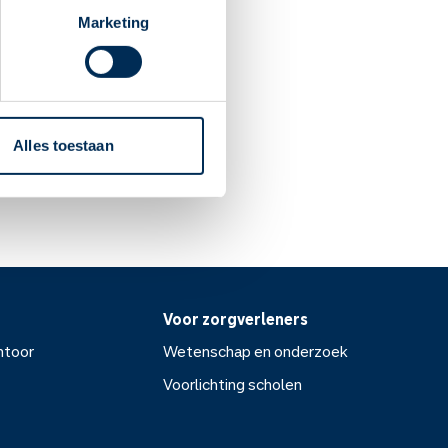
ng van gezicht, lippen,
en klieren.
Marketing
ijn mag gebruiken. Het is
Alles toestaan
Voor zorgverleners
ntoor
Wetenschap en onderzoek
Voorlichting scholen
or