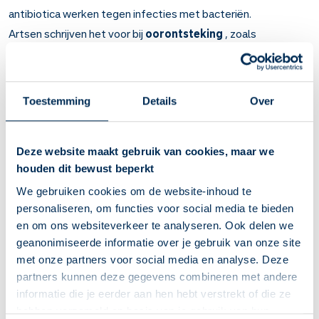
antibiotica werken tegen infecties met bacteriën.
Artsen schrijven het voor bij
oorontsteking
, zoals
gehoorgangontsteking en middenoorontsteking.
Belangrijk om te weten over Ofloxacine in het
Toestemming
Details
Over
oor
Ofloxacine is een antibioticum. Het werkt tegen infecties
met bacteriën. Werkt binnen een paar dagen.
Deze website maakt gebruik van cookies, maar we
Bij ontstekingen van de gehoorgang en het middenoor.
houden dit bewust beperkt
Maak het tubetje even warm in uw handen. Houd uw hoofd
We gebruiken cookies om de website-inhoud te
opzij en laat de druppels in de gehoorgang van uw oor
personaliseren, om functies voor social media te bieden
vallen. Houd uw hoofd nog 2 tot 5 minuten schuin of stop
en om ons websiteverkeer te analyseren. Ook delen we
een watje in uw oren. Gooi het tubetje weg na gebruik.
geanonimiseerde informatie over je gebruik van onze site
Lees ook de instructie op deze site.
met onze partners voor social media en analyse. Deze
Maak de hele kuur af. Ook als de infectie genezen lijkt,
partners kunnen deze gegevens combineren met andere
want misschien zijn er nog bacteriën over.
informatie die je eerder aan hen hebt verstrekt of die ze
U kunt last krijgen van jeuk en huiduitslag. Verder duizelig
hebben verzameld op basis van je gebruik van hun