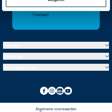
Alle Service Apotheken
Contact
Over ons
Werken bij
Over Service Apotheek
Voor zorgverleners
Werken bij het hoofdkantoor
Over Mosadex
Wetenschap en onderzoek
Vacatures
Franchise informatie
Voorlichting scholen
Duurzaamheid en MVO
Algemene voorwaarden