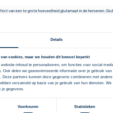
ect van een te grote hoeveelheid glutamaat in de hersenen. Glut
enen.
reven bij
dementie
. Door gebruik van memantine verergert de zie
 iedereen effect.
Details
 weten over Memantine
 werking van de hersenzenuwen. Hierdoor vertraagt het bij som
 van cookies, maar we houden dit bewust beperkt
geheugen.
ekte van Alzheimer.
website-inhoud te personaliseren, om functies voor social medi
 dag in op een vast tijdstip, bijvoorbeeld tijdens het ontbijt. U v
. Ook delen we geanonimiseerde informatie over je gebruik van 
Deze Service Apotheek staat nu ingesteld als
e. Deze partners kunnen deze gegevens combineren met andere i
jouw apotheek
ig en vermoeid worden en uw reactievermogen kan verminderen. He
 hebben verzameld op basis van je gebruik van hun diensten. We
Zo kan je makkelijk alle informatie vinden in het
 niet autorijden.
t je gegevens.
f elke keer als de dosis is verhoogd) geen auto. Als u na een paa
"Mijn apotheek" menu. Heb je een andere
 gegeven, kunt u eventueel weer autorijden.
apotheek nodig? Tik dan op "Kies een andere
 kan u nog suffer maken.
Voorkeuren
Statistieken
apotheek".