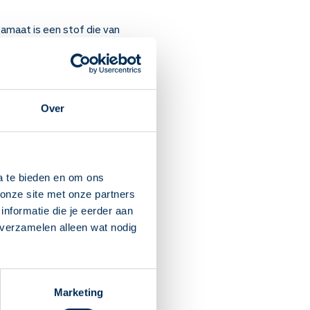
amaat is een stof die van
kte mogelijk iets minder
Over
mige mensen de
a te bieden en om ons
ergeet dan minder snel een
onze site met onze partners
nformatie die je eerder aan
eft u last van deze
 verzamelen alleen wat nodig
r dagen gewend bent en uw
Marketing