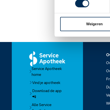
Andere bijwerkingen: ho
Lees meer op apothe
Weigeren
Service
O
Apotheek
Ov
Service Apotheek
O
home
Fr
Vind je apotheek
D
Download de app
Ve
📲
W
Alle Service