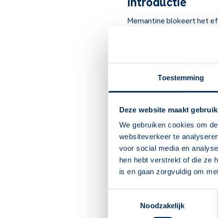
Introductie
Memantine blokeert het eff
nature voorkomt in de hers
Soms wordt het voorgesch
snel. Het heeft ook niet bij
Toestemming
Belangrijk om te
Memantine verbetert de
Deze website maakt gebruik
achteruitgang van het 
Bij dementie door de zi
We gebruiken cookies om de 
Neem de dosis 1 keer per
websiteverkeer te analyseren
dosis.
voor social media en analys
U kunt duizelig, slaper
hen hebt verstrekt of die ze
bijwerkingen? Dan mag u
is en gaan zorgvuldig om me
Rijd de eerste dagen (o
arts toestemming heeft
Toestemmingsselectie
Pas op met alcohol. Dit
Noodzakelijk