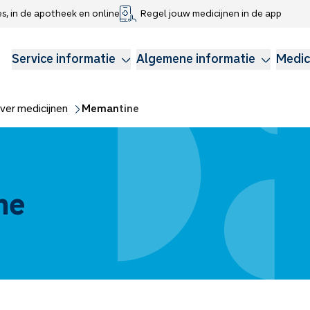
es, in de apotheek en online
Regel jouw medicijnen in de app
che gegevens delen
voor kinderen
Webshop
Klachtenregeling
Longzorg
Service Apotheek Magazine
Anticonceptie
Service informatie
Algemene informatie
Medic
ver medicijnen
Memantine
ne