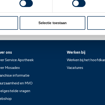
ofdpijn, verstopping of kortademigheid. Heeft u hier last van? Ra
Oke
ek.nl
Selectie toestaan
ver ons
Werken bij
er Service Apotheek
Werken bij het hoofdka
ver Mosadex
Vacatures
anchise informatie
Werken bij het hoofdkanto
uurzaamheid en MVO
elgestelde vragen
Vacatures
ebshop