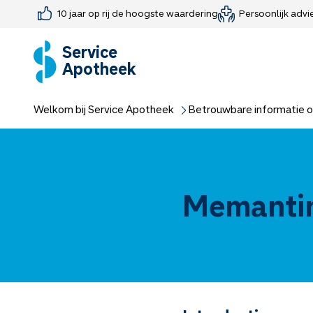
10 jaar op rij de hoogste waardering
Persoonlijk advi
Farmaceutisch consult
Jouw medis
Medicijnen 
Medicijn-APK
Service
Apotheek
Welkom bij Service Apotheek
Betrouwbare informatie o
Memanti