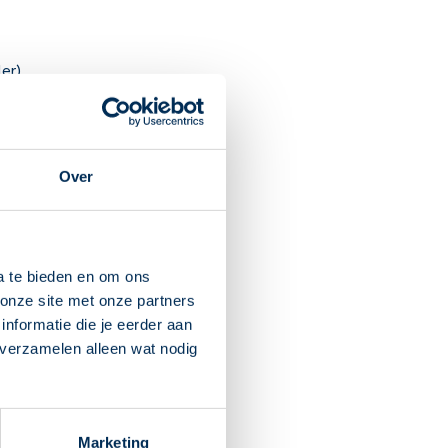
er).
Over
 kleine wondjes in de mond.
 u extra drinkt als u diarree
a te bieden en om ons
sthouden van vocht,
onze site met onze partners
nformatie die je eerder aan
e bijwerkingen.
 verzamelen alleen wat nodig
in uw ogen krijgt. Het kan
en mogen tot 3 maanden na
Marketing