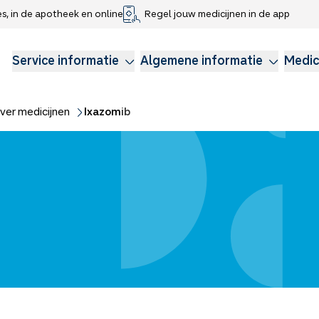
es, in de apotheek en online
Regel jouw medicijnen in de app
che gegevens delen
voor kinderen
Webshop
Klachtenregeling
Longzorg
Service Apotheek Magazine
Anticonceptie
Service informatie
Algemene informatie
Medic
ver medicijnen
Ixazomib