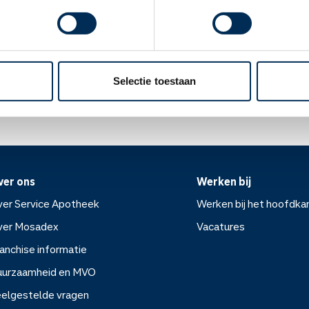
apotheek".
als u dit medicijn gebruikt. Het is niet bekend of het in de moed
mt kan het slecht zijn voor de baby.
Oke
ek.nl
Selectie toestaan
ver ons
Werken bij
er Service Apotheek
Werken bij het hoofdka
ver Mosadex
Vacatures
anchise informatie
Werken bij het hoofdkanto
uurzaamheid en MVO
elgestelde vragen
Vacatures