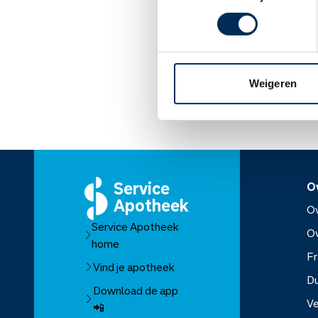
Geef geen borstvoeding 
het in de moedermelk ko
Lees meer op apothe
Weigeren
Service
O
Apotheek
Ov
Service Apotheek
O
home
Fr
Vind je apotheek
D
Download de app
Ve
📲