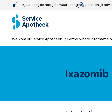
10 jaar op rij de hoogste waardering
Persoonlijk advi
Farmaceutisch consult
Jouw medis
Medicijnen 
Medicijn-APK
Service
Apotheek
Welkom bij Service Apotheek
Betrouwbare informatie o
Ixazomib