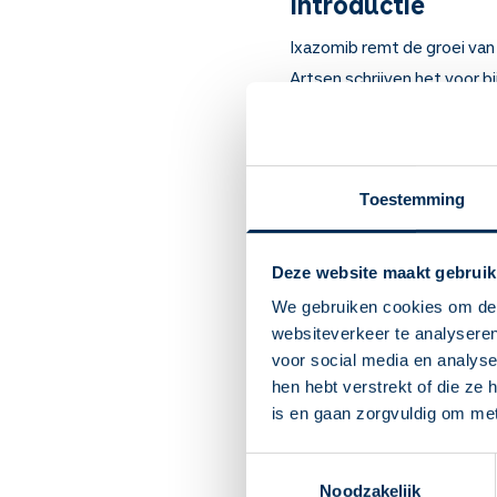
Introductie
Ixazomib remt de groei van
Artsen schrijven het voor b
Belangrijk om te
Ixazomib remt de groei 
De capsule heel doorsli
Toestemming
Neem dit medicijn in op 
Bloedafwijkingen kunnen
Deze website maakt gebruik
U kunt merken dat u last 
heeft of moet overgev
We gebruiken cookies om de 
Andere bijwerkingen zij
websiteverkeer te analyseren
oogproblemen en rugpijn
voor social media en analys
U kunt last krijgen van 
hen hebt verstrekt of die ze
Ixazomib is zeer sterk w
is en gaan zorgvuldig om me
dan schadelijk zijn.
Vrouwen mogen tijdens 
Toestemmingsselectie
stoppen geen kind verw
Noodzakelijk