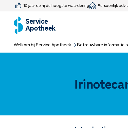
10 jaar op rij de hoogste waardering
Persoonlijk advi
Farmaceutisch consult
Jouw medis
Medicijnen 
Medicijn-APK
Service
Apotheek
Welkom bij Service Apotheek
Betrouwbare informatie o
Irinoteca