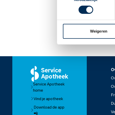
mee als u naar het ziek
Vrouwen mogen tijdens 
irinotecan gebruiken, 
Lees meer op apothe
Weigeren
Service
O
Apotheek
Ov
Service Apotheek
O
home
Fr
Vind je apotheek
D
Download de app
Ve
📲