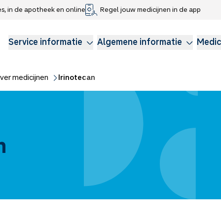
es, in de apotheek en online
Regel jouw medicijnen in de app
che gegevens delen
voor kinderen
Webshop
Klachtenregeling
Longzorg
Service Apotheek Magazine
Anticonceptie
Service informatie
Algemene informatie
Medic
ver medicijnen
Irinotecan
n