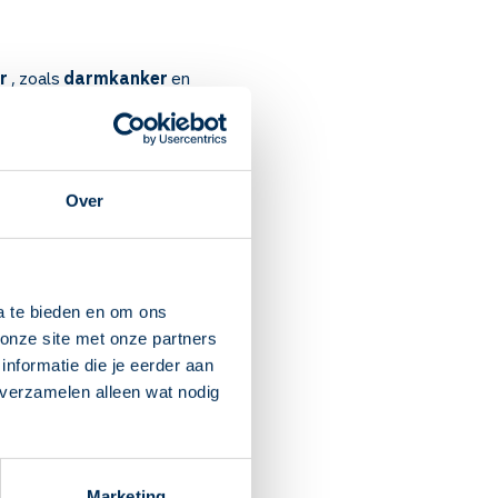
r
, zoals
darmkanker
en
nker, als andere medicijnen
Over
 anderhalf uur.
 of soms pas na enkele
a te bieden en om ons
onze site met onze partners
s. Verder: haaruitval,
nformatie die je eerder aan
 verzamelen alleen wat nodig
 de behandeling weer
 uw medicijnen. Neem dat
Marketing