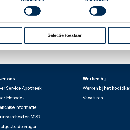
enhuis gaat voor de behandeling.
apotheek".
en gedurende 6 tot 7 maanden na de behandeling niet zwanger w
mogen tijdens en gedurende 3 tot 4 maanden na de behandeling ge
Oke
ek.nl
Selectie toestaan
ver ons
Werken bij
er Service Apotheek
Werken bij het hoofdka
ver Mosadex
Vacatures
anchise informatie
Werken bij het hoofdkanto
uurzaamheid en MVO
elgestelde vragen