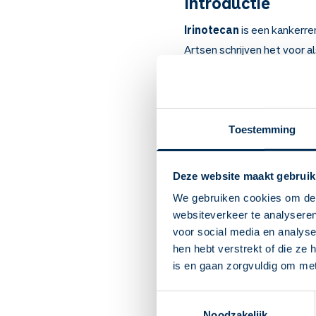
Introductie
Irinotecan
is een kankerr
Artsen schrijven het voor 
kanker van de
alvleesklier
tegen kanker niet werken.
Belangrijk om te
Toestemming
Irinotecan remt kanker.
Bij kanker van de dikke
Deze website maakt gebruik
U krijgt het infuus in he
Bijwerkingen die u direc
We gebruiken cookies om de 
dagen ("late diarree"). 
websiteverkeer te analyseren
Na enkele weken: bloeda
voor social media en analys
zwak gevoel en verstop
hen hebt verstrekt of die ze
Vraag advies wat u teg
is en gaan zorgvuldig om me
groeien.
Er zijn wisselwerkinge
Toestemmingsselectie
Noodzakelijk