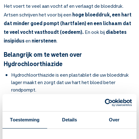
Het voert te veel aan vocht af en verlaagt de bloeddruk.
Artsen schrijven het voor bij een
hoge bloeddruk, een hart
dat minder goed pompt (hartfalen) en een lichaam dat
te veel vocht vasthoudt (oedeem).
En ook bij
diabetes
insipidus
en
nierstenen
.
Belangrijk om te weten over
Hydrochloorthiazide
Hydrochloorthiazide is een plastablet die uw bloeddruk
lager maakt en zorgt dat uw hart het bloed beter
rondpompt.
Bij hoge bloeddruk, hartfalen (een hart dat minder goed
pompt), nierstenen en als u lichaam te veel vocht
vasthoudt (oedeem). Ook bij de zeldzame ziekte
diabetes insipidus (uw nieren houden vocht niet goed
Toestemming
Details
Over
vast).
Uw bloeddruk daalt langzaam binnen 6 weken. Bij