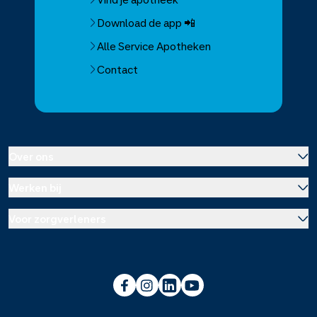
Download de app 📲
Alle Service Apotheken
Contact
Over ons
Werken bij
Over Service Apotheek
Voor zorgverleners
Werken bij het hoofdkantoor
Over Mosadex
Wetenschap en onderzoek
Vacatures
Franchise informatie
Voorlichting scholen