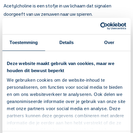
Acetylcholine is een stofje in uw lichaam dat signalen
doorgeeft van uw zenuwen naar uw spieren.
Soms wordt het voorgeschreven bij
dementie
. Door gebruik
van galantamine verergert de ziekte mogelijk iets minder
snel. Het heeft ook niet bij iedereen effect.
Toestemming
Details
Over
Belangrijk om te weten over Galantamine
Galantamine versterkt de werking van de hersenzenuwen.
Deze website maakt gebruik van cookies, maar we
Hierdoor vertraagt het bij sommige mensen de
houden dit bewust beperkt
achteruitgang van het geheugen.
We gebruiken cookies om de website-inhoud te
Bij dementie door de ziekte van Alzheimer.
personaliseren, om functies voor social media te bieden
Capsules met gereguleerde afgifte (MGA): neem in
en om ons websiteverkeer te analyseren. Ook delen we
tijdens of net na het ontbijt. Dan heeft u minder kans op
geanonimiseerde informatie over je gebruik van onze site
misselijkheid.
met onze partners voor social media en analyse. Deze
Behalve misselijkheid komen ook voor: buikpijn, diarree en
partners kunnen deze gegevens combineren met andere
verlies van eetlust.
informatie die je eerder aan hen hebt verstrekt of die ze
Ook kan galantamine u duizelig, slaperig en vermoeid
hebben verzameld op basis van je gebruik van hun