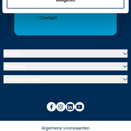
Alle Service Apotheken
Contact
Over ons
Werken bij
Over Service Apotheek
Voor zorgverleners
Werken bij het hoofdkantoor
Over Mosadex
Wetenschap en onderzoek
Vacatures
Franchise informatie
Voorlichting scholen
Duurzaamheid en MVO
Algemene voorwaarden