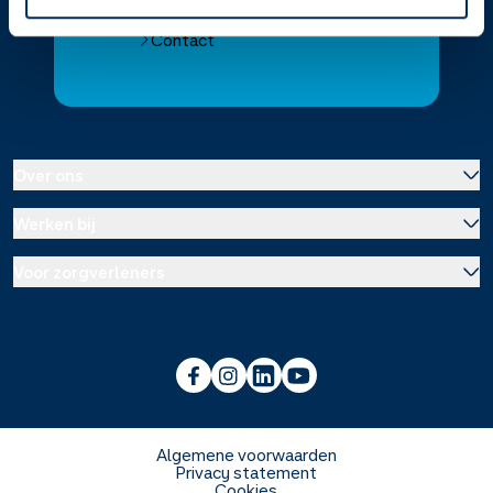
Alle Service Apotheken
Contact
Over ons
Werken bij
Over Service Apotheek
Voor zorgverleners
Werken bij het hoofdkantoor
Over Mosadex
Wetenschap en onderzoek
Vacatures
Franchise informatie
Voorlichting scholen
Duurzaamheid en MVO
Algemene voorwaarden
Privacy statement
Cookies