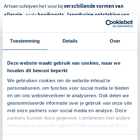
Artsen schrijven het voor bij
verschillende vormen van
allergie
, zoals
hooikoorts
,
langdurige ontsteking van
het laagje huid met slijm van de neus (neusslijmvlies)
,
ontstoken ogen door allergie
,
jeuk
en huiduitslag met
roze bulten en erge jeuk (
netelroos
).
Toestemming
Details
Over
Belangrijk om te weten over Desloratadine
Deze website maakt gebruik van cookies, maar we
Desloratadine is een medicijn tegen allergie.
houden dit bewust beperkt
Bij allergie, zoals hooikoorts, ontstoken ogen of neus,
jeuk of huiduitslag met roze bulten en erge jeuk
We gebruiken cookies om de website-inhoud te
(netelroos).
personaliseren, om functies voor social media te bieden
Werkt na 1 uur. Het werkt ongeveer 24 uur lang.
en om ons websiteverkeer te analyseren. Ook delen we
Heeft u elke dag last van klachten? Gebruik dit medicijn
geanonimiseerde informatie over je gebruik van onze site
elke dag. Heeft u af en toe last? Neem desloratadine als
met onze partners voor social media en analyse. Deze
u klachten krijgt. Of 1 uur voor u verwacht last te krijgen.
partners kunnen deze gegevens combineren met andere
Bijwerkingen: hoofdpijn en een droge mond.
informatie die je eerder aan hen hebt verstrekt of die ze
U kunt wat suf, slaperig, vermoeid of duizelig worden van
hebben verzameld op basis van je gebruik van hun