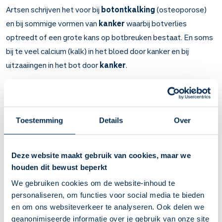
Artsen schrijven het voor bij
botontkalking
(osteoporose)
en bij sommige vormen van
kanker
waarbij botverlies
optreedt of een grote kans op botbreuken bestaat. En soms
bij te veel calcium (kalk) in het bloed door kanker en bij
uitzaaiingen in het bot door
kanker
.
Belangrijk om te weten over Denosumab
Denosumab remt de afbraak van botten.
Bij botontkalking (osteoporose) en bij kanker als de
Toestemming
Details
Over
botten door de behandeling eerder kunnen breken of door
uitzaaiingen van kanker pijnlijk en broos worden. En soms
bij kanker als er te veel calcium (kalk) in het bloed is.
Deze website maakt gebruik van cookies, maar we
Zolang u dit medicijn gebruikt, heeft u minder kans op
houden dit bewust beperkt
botbreuken. Bij kanker hangt het van uw ziekte af hoelang
We gebruiken cookies om de website-inhoud te
u dit moet gebruiken.
personaliseren, om functies voor social media te bieden
De Prolia-injectie kunt u als u wilt zelf toedienen, een keer
en om ons websiteverkeer te analyseren. Ook delen we
in de 6 maanden.
geanonimiseerde informatie over je gebruik van onze site