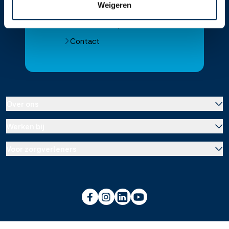
Weigeren
Download de app 📲
Alle Service Apotheken
Contact
Over ons
Werken bij
Over Service Apotheek
Voor zorgverleners
Werken bij het hoofdkantoor
Over Mosadex
Wetenschap en onderzoek
Vacatures
Franchise informatie
Voorlichting scholen
Duurzaamheid en MVO