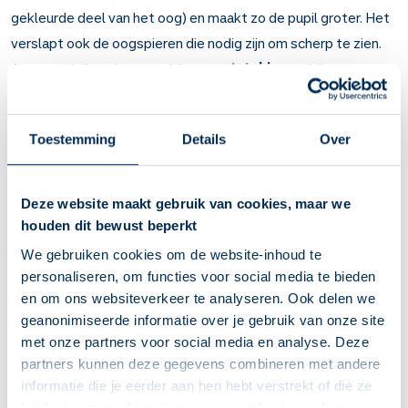
gekleurde deel van het oog) en maakt zo de pupil groter. Het
verslapt ook de oogspieren die nodig zijn om scherp te zien.
Artsen schrijven het voor bij
oogontsteking
en bij een
oogonderzoek.
Belangrijk om te weten over Cyclopentolaat
Toestemming
Details
Over
Cyclopentolaat ontspant de spieren van de iris en de
oogspieren die nodig zijn om scherp te zien.
Deze website maakt gebruik van cookies, maar we
Bij ontsteking en bij een oogonderzoek.
houden dit bewust beperkt
Oogontsteking: u druppelt meestal 3 tot 4 keer per dag.
Verdeel het druppelen zo goed mogelijk over de dag.
We gebruiken cookies om de website-inhoud te
Oogonderzoek: u krijgt de oogdruppel een half uur tot 1
personaliseren, om functies voor social media te bieden
uur voor het oogonderzoek.
en om ons websiteverkeer te analyseren. Ook delen we
Druk na het druppelen uw traankanaaltjes in uw ooghoek 1
geanonimiseerde informatie over je gebruik van onze site
minuut dicht. Zo voorkomt u zo veel mogelijk de
met onze partners voor social media en analyse. Deze
bijwerkingen.
partners kunnen deze gegevens combineren met andere
Direct na het druppelen kunt u last krijgen van prikkelend
informatie die je eerder aan hen hebt verstrekt of die ze
of branderig gevoel. Dit is normaal en verdwijnt meestal
hebben verzameld op basis van je gebruik van hun