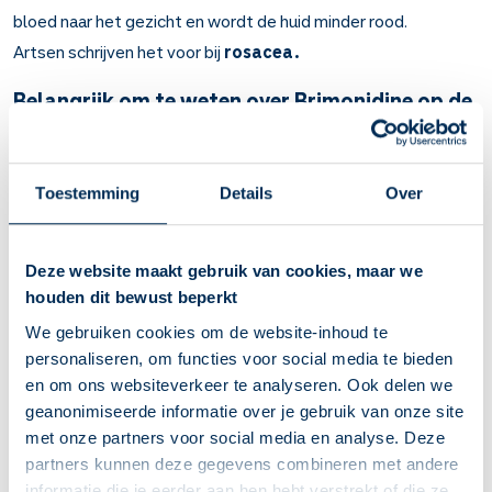
bloed naar het gezicht en wordt de huid minder rood.
Artsen schrijven het voor bij
rosacea.
Belangrijk om te weten over Brimonidine op de
huid
Brimonidine vernauwt de bloedvaten. Het zorgt voor een
Toestemming
Details
Over
minder rode huid.
Bij rosacea.
Dit medicijn werkt binnen 30 minuten en kan tot 12 uur lang
Deze website maakt gebruik van cookies, maar we
werken.
houden dit bewust beperkt
Gebruik dit medicijn alleen op uw gezicht.
Breng de gel DUN aan op uw gezicht: voorhoofd, neus, kin
We gebruiken cookies om de website-inhoud te
en beide wangen.
personaliseren, om functies voor social media te bieden
Laat het niet in uw ogen, neus en mond komen. Was uw
en om ons websiteverkeer te analyseren. Ook delen we
handen goed na aanbrengen.
geanonimiseerde informatie over je gebruik van onze site
U kunt last krijgen van branderig gevoel en jeuk op uw huid.
met onze partners voor social media en analyse. Deze
Ook kunnen uw rosaceaklachten erger worden. Om dit te
partners kunnen deze gegevens combineren met andere
voorkomen kunt u het best in de eerste week beginnen
informatie die je eerder aan hen hebt verstrekt of die ze