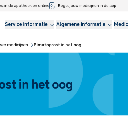
es, in de apotheek en online
Regel jouw medicijnen in de app
che gegevens delen
voor kinderen
Webshop
Klachtenregeling
Longzorg
Service Apotheek Magazine
Anticonceptie
Service informatie
Algemene informatie
Medic
ver medicijnen
Bimatoprost in het oog
st in het oog