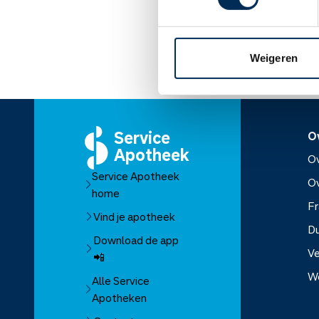
Lees meer op apothe
Weigeren
Service
O
Apotheek
Ov
Service Apotheek
O
home
Fr
Vind je apotheek
D
Download de app
Ve
📲
W
Alle Service
Apotheken
Over Se