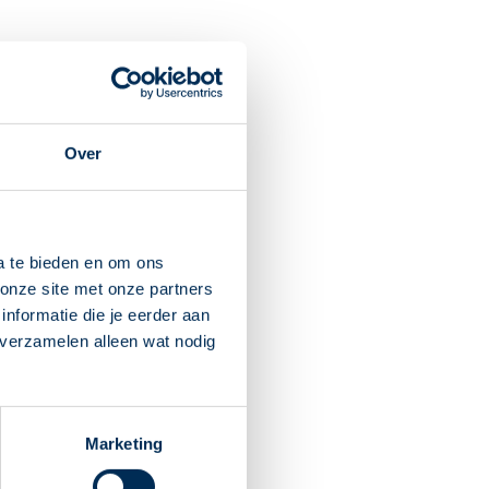
Over
oog af.
a te bieden en om ons
n uw arts. Een lichte
onze site met onze partners
nformatie die je eerder aan
het instructiefilmpje op
 verzamelen alleen wat nodig
actlenzen kunnen
ken. Het is niet zeker of
Marketing