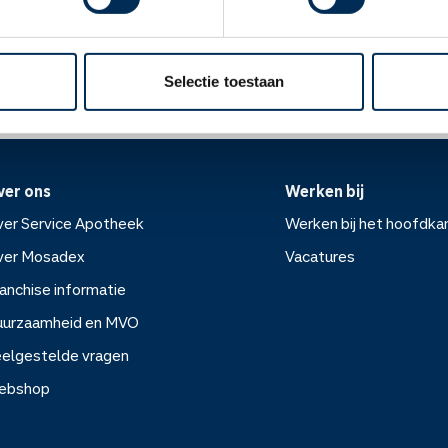
Oke
ek.nl
Selectie toestaan
ver ons
Werken bij
er Service Apotheek
Werken bij het hoofdka
ver Mosadex
Vacatures
anchise informatie
Werken bij het hoofdkanto
uurzaamheid en MVO
elgestelde vragen
Vacatures
ebshop
rvice Apotheek