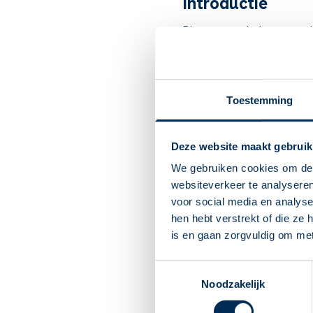
Introductie
Bimatoprost behoort tot 
Artsen schrijven het voor bi
Belangrijk om te
Toestemming
Bimatoprost verbetert d
Bij de oogziekte glauc
Als u bimatoprost elke 
Deze website maakt gebruik
De oogboldruk verminde
We gebruiken cookies om de 
U kunt last krijgen van
websiteverkeer te analyseren
irritatie na het druppel
voor social media en analys
Oogdruppelen is niet ma
hen hebt verstrekt of die ze
deze website.
is en gaan zorgvuldig om me
Draagt u contactlenzen
beschadigen.
Toestemmingsselectie
Bent u zwanger? Of wilt
Noodzakelijk
dit medicijn veilig is v