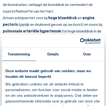
de bloedvaten, verlaagt de bloeddruk en vermindert de
zuurstofbehoefte van het hart.
Artsen schrijven het voor bij
hoge bloeddruk
en
angina
pectoris
(pijnlijk en drukkend gevoel op uw borst) en soms bij
pulmonale arteriële hypertensie
(te hoge bloeddruk in de
bloedvaten van uw longen).
Belangrijk om te weten over Amlodipine
Toestemming
Details
Over
Amlodipine maakt uw bloedvaten wijder en verlaagt uw
bloeddruk. Ook zal er meer zuurstof naar uw hart gaan.
Bij hoge bloeddruk en angina pectoris (pijnlijk en drukkend
Deze website maakt gebruik van cookies, maar we
gevoel op uw borst).
houden dit bewust beperkt
Amlodipine verlaagt uw bloeddruk binnen 6 weken. Ook
We gebruiken cookies om de website-inhoud te
uw andere klachten worden minder.
personaliseren, om functies voor social media te bieden
Door het medicijn elke dag te gebruiken heeft u minder
en om ons websiteverkeer te analyseren. Ook delen we
kans op hart- en vaatziekten.
geanonimiseerde informatie over je gebruik van onze site
U kunt last krijgen van dikke enkels en onderbenen,