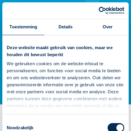
Er is iets fout gegaan
Probeer het later opnieuw
Toestemming
Details
Over
Deze website maakt gebruik van cookies, maar we
houden dit bewust beperkt
We gebruiken cookies om de website-inhoud te
personaliseren, om functies voor social media te bieden
en om ons websiteverkeer te analyseren. Ook delen we
geanonimiseerde informatie over je gebruik van onze site
met onze partners voor social media en analyse. Deze
partners kunnen deze gegevens combineren met andere
informatie die je eerder aan hen hebt verstrekt of die ze
hebben verzameld op basis van je gebruik van hun
diensten. We verzamelen alleen wat nodig is en gaan
Toestemmingsselectie
zorgvuldig om met je gegevens.
Noodzakelijk